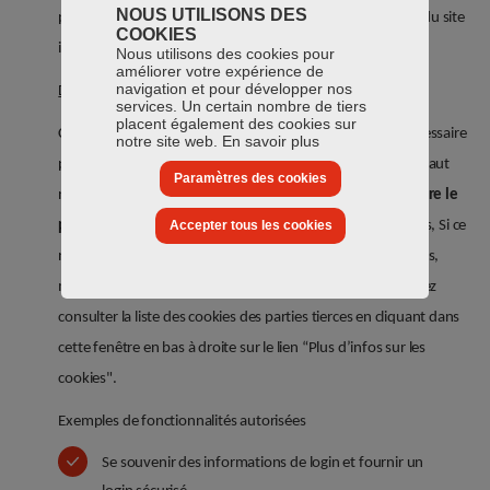
NOUS UTILISONS DES
proposer des services afin d’optimiser le fonctionnement du site
COOKIES
internet.
Nous utilisons des cookies pour
améliorer votre expérience de
navigation et pour développer nos
Déposés par des parties tierces
services. Un certain nombre de tiers
placent également des cookies sur
Certains cookies fournis par des partenaires tiers sont nécessaire
notre site web.
En savoir plus
pour accéder à certains contenus. Afin de garantir le plus haut
Paramètres des cookies
niveau de protection,
Thomas & Piron décidé de soumettre le
placement de ces cookies à votre consentement
. Dès lors, Si ce
Accepter tous les cookies
niveau n’est pas choisi, des contenus tels que vidéos, cartes,
médias sociaux ou sons peuvent être bloqués. Vous pouvez
consulter la liste des cookies des parties tierces en cliquant dans
cette fenêtre en bas à droite sur le lien “Plus d’infos sur les
cookies".
Exemples de fonctionnalités autorisées
Se souvenir des informations de login et fournir un