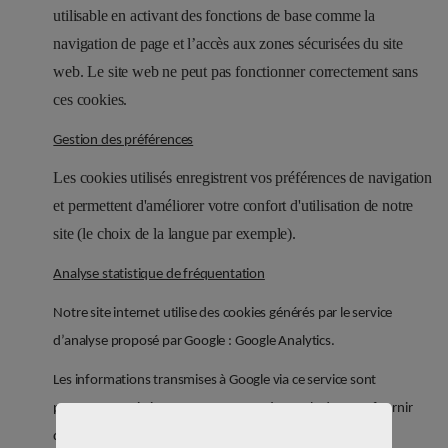
utilisable en activant des fonctions de base comme la
navigation de page et l’accès aux zones sécurisées du site
web. Le site web ne peut pas fonctionner correctement sans
ces cookies.
Gestion des préférences
Les cookies utilisés enregistrent vos préférences de navigation
et permettent d'améliorer votre confort d'utilisation de notre
site (le choix de la langue par exemple).
Analyse statistique de fréquentation
Notre site internet utilise des cookies générés par le service
d’analyse proposé par Google : Google Analytics.
Les informations transmises à Google via ce service sont
purement statistiques et permettent à Google de nous fournir
des rapports sur le comportement des utilisateurs et nous