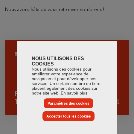
Nous avons hâte de vous retrouver nombreux !
02.11.2024
NOUS UTILISONS DES
COOKIES
Nous utilisons des cookies pour
améliorer votre expérience de
navigation et pour développer nos
services. Un certain nombre de tiers
placent également des cookies sur
PORTES OUVERTES À
notre site web.
En savoir plus
THUMERIES LE 23 NOVEMBRE !
Paramètres des cookies
Accepter tous les cookies