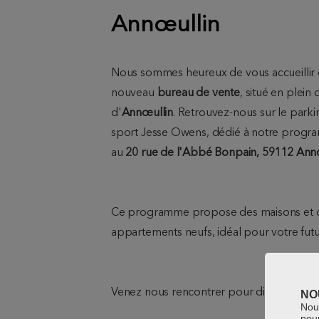
Annœullin
Nous sommes heureux de vous accueillir 
nouveau
bureau de vente
, situé en plein 
d'
Annœullin
. Retrouvez-nous sur le parkin
sport Jesse Owens, dédié à notre progr
au
20 rue de l'Abbé Bonpain, 59112 Ann
Ce programme propose des maisons et 
appartements neufs, idéal pour votre futu
Venez nous rencontrer pour discuter de vo
NO
Nous
pou