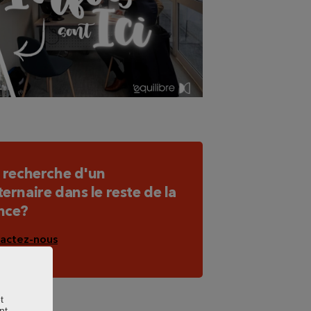
a recherche d'un
ternaire dans le reste de la
nce?
actez-nous
t
nt