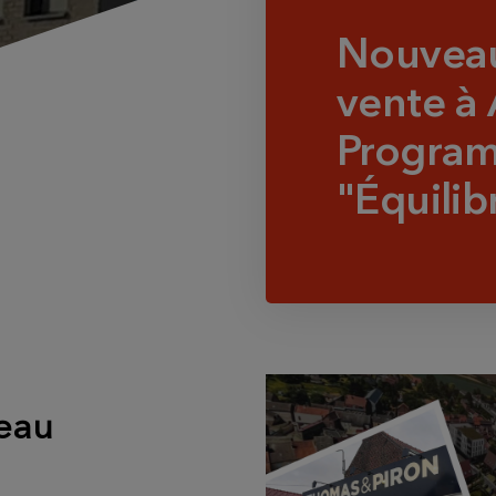
Nouveau
vente à 
Progra
"Équilib
eau