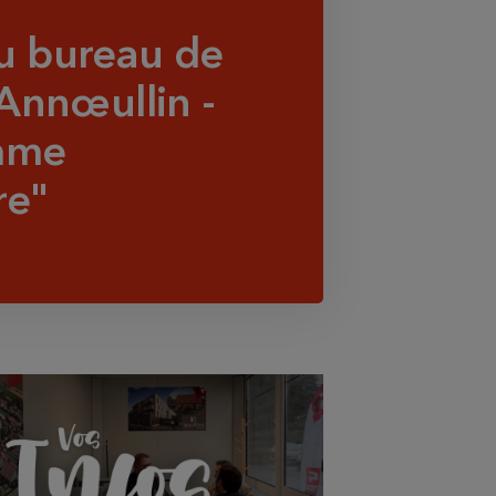
 bureau de
Annœullin -
mme
re"