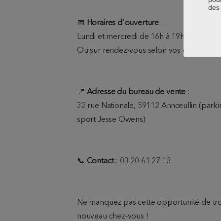
des 
📅
Horaires d'ouverture
:
Lundi et mercredi de 16h à 19h
Ou sur rendez-vous selon vos disponibilit
📍
Adresse du bureau de vente
:
32 rue Nationale, 59112 Annœullin (parkin
sport Jesse Owens)
📞
Contact
: 03 20 61 27 13
Ne manquez pas cette opportunité de tr
nouveau chez-vous !