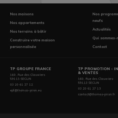
Nos maisons
Nos program
neufs
Nos appartements
Actualités
Nos terrains à bâtir
Qui sommes-
Construire votre maison
personnalisée
Contact
TP GROUPE FRANCE
TP PROMOTION - I
& VENTES
160, Rue des Clauwiers
59113 SECLIN
160, Rue des Clauwiers
59113 SECLIN
03 20 61 27 12
03 20 61 27 13
epf@thomas-piron.eu
contact@thomas-piron.fr