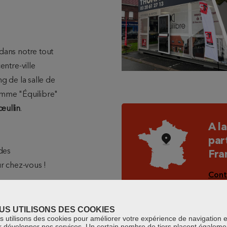
dans notre tout
centre-ville
g de la salle de
amme "Équilibre"
œullin
.
A l
par
des
Fra
r chez-vous !
Cont
tre projet...
US UTILISONS DES COOKIES
 utilisons des cookies pour améliorer votre expérience de navigation e
r développer nos services. Un certain nombre de tiers placent égaleme