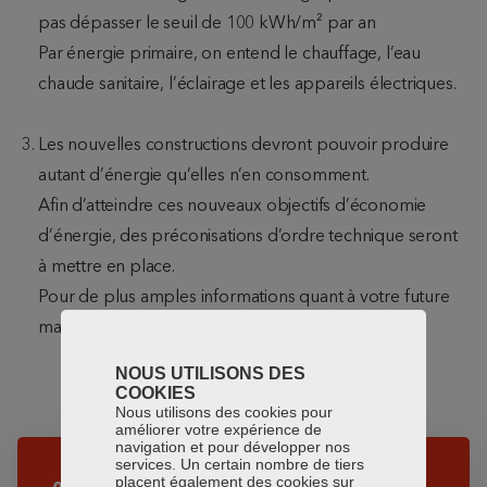
pas dépasser le seuil de 100 kWh/m² par an
Par énergie primaire, on entend le chauffage, l’eau
chaude sanitaire, l’éclairage et les appareils électriques.
Les nouvelles constructions devront pouvoir produire
autant d’énergie qu’elles n’en consomment.
Afin d’atteindre ces nouveaux objectifs d’économie
d’énergie, des préconisations d’ordre technique seront
à mettre en place.
Pour de plus amples informations quant à votre future
maison, n’hésitez pas à contacter notre agence.
NOUS UTILISONS DES
COOKIES
Nous utilisons des cookies pour
améliorer votre expérience de
navigation et pour développer nos
services. Un certain nombre de tiers
placent également des cookies sur